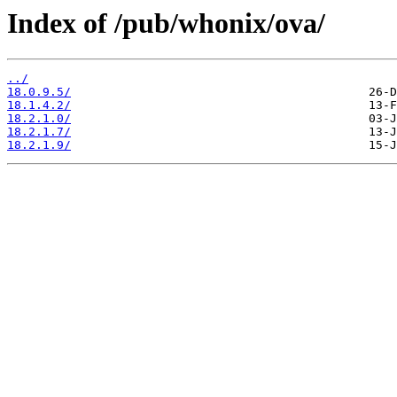
Index of /pub/whonix/ova/
../
18.0.9.5/
18.1.4.2/
18.2.1.0/
18.2.1.7/
18.2.1.9/